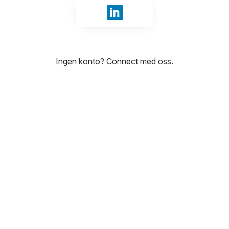
Logg inn med LinkedIn
Ingen konto?
Connect med oss
.