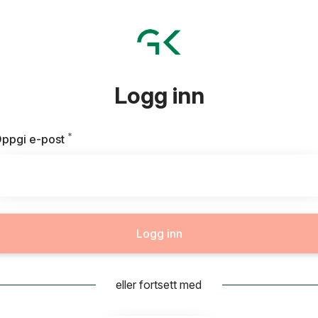
Logg inn
*
Påkrevd
ppgi e-post
Logg inn
eller fortsett med